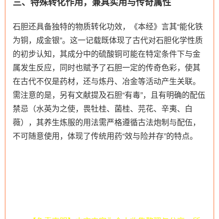
三、特殊转化作用，兼具实用与传奇属性
石胆还具备独特的物质转化功效，《本经》言其“能化铁
为铜，成金银”。这一记载既体现了古代对石胆化学性质
的初步认知，其成分中的硫酸铜可能在特定条件下与金
属发生反应，同时也赋予了石胆一定的传奇色彩，使其
在古代不仅是药材，还与炼丹、冶金等活动产生关联。
需注意的是，另有文献提及石胆“有毒”，且有明确的配伍
禁忌（水英为之使，畏牡桂、菌桂、芫花、辛夷、白
薇），其养生炼服的用法需严格遵循古法炮制与配伍，
不可随意使用，体现了传统用药“效与险并存”的特点。