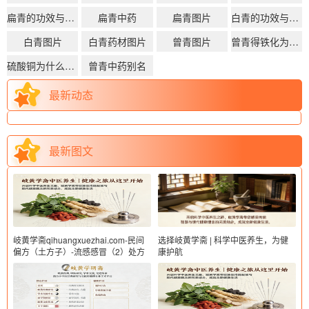
扁青的功效与作用
扁青中药
扁青图片
白青的功效与作用
白青图片
白青药材图片
曾青图片
曾青得铁化为铜读音
硫酸铜为什么叫曾青
曾青中药别名
最新动态
最新图文
岐黄学斋qihuangxuezhai.com-民间
选择岐黄学斋 | 科学中医养生，为健
偏方（土方子）-流感感冒（2）处方
康护航