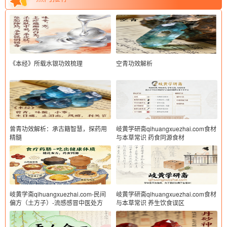
《本经》所载水银功效梳理
空青功效解析
曾青功效解析：承古籍智慧，探药用
岐黄学研斋qihuangxuezhai.com食材
精髓
与本草常识 药食同源食材
岐黄学斋qihuangxuezhai.com-民间
岐黄学研斋qihuangxuezhai.com食材
偏方（土方子）-流感感冒中医处方
与本草常识 养生饮食误区
（1）处方