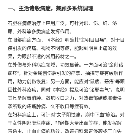
一、主治诸般病症，兼顾多系统调理
石胆在病症治疗上应用广泛，可针对眼、伤、妇、泌
尿、外科等多类病症发挥作用。
在眼部病症方面，《本经》明确其“主明目目痛”，对于目
疾引发的疼痛、视物不明等症，能起到明目止痛的效
果，为眼部不适的常用药材之一。
在外伤与外科病症领域，功效显著。一方面可治“金创诸
痫痉”，针对金属创伤后引发的痉挛、抽搐等症有缓解作
用，助力创伤恢复；另一方面，能应对“鼠瘘、恶疮”等顽
固性外科疮疡，同时《本经》提及可治“诸邪毒气”，说明
其具备解毒消肿、敛疮收口之力，对热毒郁结或邪毒侵
袭所致的疮疡肿痛、久不收口等症有效。
在妇科病症上，可针对“女子阴蚀痛，崩中下血”施治。对
于女性阴部糜烂疼痛、非经期大量出血等症，能发挥解
毒杀虫、止血止痛的功效，改善妇科邪毒侵袭或气血失