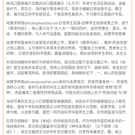
民间口服类偏方合集民间口服类偏方（土方子）多源于生活实践总结，涵盖
上班族在忙碌中轻松养护身心。一
食疗方、茶饮方、汤药偏方等多种形式，常用于缓解日常轻微不适。需注
意，偏方缺乏科学系统验证，个体适用性差异大，不可替代正规医疗手段，
使用前需谨慎判断，必要时咨询专业医师。以下整理常见的口服类民间偏
岐黄学研斋qihuangxuezhai.com日常养生实操-四季养生指南岐黄之学，源于
方，仅供参考。一、食疗方食疗方以日常食材
《黄帝内经》，核心要义在于“天人合一”“顺应四时”。自然界春生、夏长、秋
收、冬藏的规律，与人体气血盛衰、脏腑功能活动息息相关。岐黄学研斋秉
持传统养生智慧，结合现代生活场景，整理这份四季养生实操指南，助你贴
岐黄学研斋食材与本草常识岐黄之学，溯源于《黄帝内经》，秉持“药食同源”
合时令调养身
之核心理念，认为食材与本草本无绝对界限，“空腹食之为食物，患者食之为
药物”。日常饮食的科学搭配，藏着调理身心、顺应自然的养生密码。本文立
足岐黄传承，梳理食材与本草的核心常识，助你在三餐之中践行健康之道。
朴硝功效解析朴硝作为传统中药材，其功效记载于多部古籍之中，结合《本
一、核心理念：药食同源与性味
经》原文及相关本草记述，其核心功效围绕“清热泻下、破瘀消积、软坚化石”
展开，适配寒清热结、瘀滞积聚等病症，具体解析如下：一、核心药性基础
朴硝药性明确，味辛（《本经》载味苦）、大寒，无毒。“大寒”之性使其善清
岐黄学研斋qihuangxuezhai.com食材与本草常识：药食同源食材一、药食同
体内热邪，“辛”“苦”之味则
源核心认知：食材与本草的共生之道药食同源食材并非单纯的“食物”或“药
物”，而是兼具二者属性的特殊品类。中医对其认知核心在于“性味归经”与“辨
证施用”：核心属性：相较于普通食材，药食同源食材的养生功效更明确，且
当快节奏的生活让人们频繁被亚健康困扰，当层出不穷的健康理念让人眼花
对应特定脏
缭乱，源自千年的岐黄智慧正以科学的姿态重回大众视野。岐黄学斋，以传
承为根、以创新为翼，邀您一同开启科学中医养生之路，在传统医道与现代
健康理念的碰撞融合中，探寻属于自己的健康密码，成就全新的健康生活。
白青功效解析：源自《本经》的传统良药白青，作为传统中医药体系中的一
岐黄之韵，藏着中国人的生命智慧。作为
味经典药材，其功效记载最早可追溯至《神农本草经》（以下简称《本
经》）。结合古籍原文与后世补充记载可知，白青性味兼具甘、酸、咸之