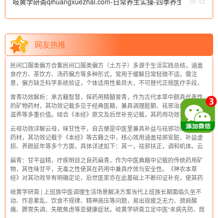
岐黄学研斋qihuangxuezhai.com-日常养生实操-四季养生-中医
01-12
四季养生之春夏秋冬
网友热推
民间口服类偏方合集民间口服类偏方（土方子）多源于生活实践总结，涵盖
食疗方、茶饮方、汤药偏方等多种形式，常用于缓解日常轻微不适。需注
意，偏方缺乏科学系统验证，个体适用性差异大，不可替代正规医疗手段，
使用前需谨慎判断，必要时咨询专业医师。以下整理常见的口服类民间偏
曾青功效解析：承古籍智慧，探药用精髓曾青，作为古代本草中颇具代表性
方，仅供参考。一、食疗方食疗方以日常食材
的矿物药材，其功效记载多见于经典医籍，兼具调理脏腑、祛邪治病、补益
滋养等多重价值。结合《本经》原文及后世补充记载，其药用功效可系统梳
理为以下几方面，尽显古人对其药用价值的深刻认知。一、祛邪疗疾，专攻
云母功效详解云母，味甘性平，自古便是中医里兼具补益与祛邪功效的经典
内外诸症曾青性小寒，味酸，其祛邪之力
药材，其功效记载于《本经》等古籍之中，核心效用涵盖祛邪安脏、补益虚
损、养颜延年等多个方面，具体详述如下：其一，祛邪扶正，调和机体。云
母能驱散邪气，平息中风引发的寒热之症，缓解因邪气侵扰导致的头目昏
扁青：甘平益精，疗疾明目之良药扁青，作为中医典籍中记载的传统药用矿
眩、身体晃动如在车船上的不适感。同时，
物，其性味甘平，无毒之性使其在药用中兼具疗效与安全性。《神农本草
经》对其功效早有明确定论，后世医家亦在此基础上不断印证补充，使其药
用价值愈发清晰。无论是眼部疾患、外伤肿痛，还是脏腑精气不足之证，扁
岐黄学研斋 | 上班族中医调理生活场景解决方案当代上班族长期面临久坐不
青皆能发挥独特效用，是一味不可多得的天
动、作息紊乱、饮食不规律、精神高压等问题，易出现疲乏无力、颈肩酸
痛、脾胃失调、失眠焦虑等亚健康症状。岐黄学研斋立足中医“未病先防、既
病防变”理念，结合日常核心生活场景，打造“碎片化养生+辨证调理”方案，让