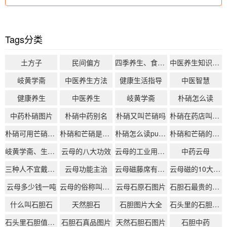
性，且无毒，产地多见于豫章一带，采收无固定时节，更有着“可消为铜剑，
辟五兵”的特殊属性，其药用与实用价值兼具
Tags分类
土方子
民间偏方
四季养生、食疗药膳、经络按摩
中医养生知识大全
岐黄学斋
中医养生方法
健康生活指导
中医智慧
健康养生
中医养生
岐黄学斋
朴硝怎么读
中药朴硝图片
朴硝中药别名
朴硝又叫芒硝吗
朴硝在药店叫什么
朴硝可用芒硝代替吗
朴硝和芒硝是一个药吗
朴硝怎么读pu还是po
朴硝和芒硝的区别
岐黄学斋、生活化中医、中医日常养生
云母的八大功效
云母的工业用途是什么
中药云母
三种人不宜戴海云母
云母功能主治
云母磁藤席有什么功效
云母磁的10大功效
云母多少钱一吨
云母的俗称叫什么
云母石原石图片
石胆石最贵的三个品种
什么叫石胆石
天然胆石
石胆图片大全
石头里的石胆是什么
石头里石胆值钱吗
石胆石真品图片
天然石胆石图片
石胆中药