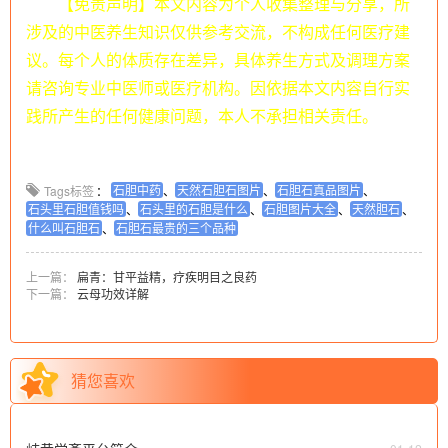
【免责声明】本文内容为个人收集整理与分享，所
涉及的中医养生知识仅供参考交流，不构成任何医疗建
议。每个人的体质存在差异，具体养生方式及调理方案
请咨询专业中医师或医疗机构。因依据本文内容自行实
践所产生的任何健康问题，本人不承担相关责任。
石胆中药
天然石胆石图片
石胆石真品图片
Tags标签
：
、
、
、
石头里石胆值钱吗
石头里的石胆是什么
石胆图片大全
天然胆石
、
、
、
、
什么叫石胆石
石胆石最贵的三个品种
、
上一篇：
扁青：甘平益精，疗疾明目之良药
下一篇：
云母功效详解
猜您喜欢