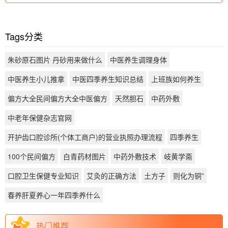
Tags分类
朱砂原石图片 丹砂用来做什么
中医养生调理身体
中医养生小儿推拿
中医四季养生知识总结
上班族如何养生
偏方大全民间偏方大全中医偏方
天然胆石
中药外敷
中老年保健杂志官网
开护齿口腔诊所(个体工商户)的营业执照办理流程
四季养生
100个民间偏方
白青药材图片
中药外敷技术
岐黄学斋
口腔卫生保健专业知识
艾灸的正确方法
土方子
则化为铜”
春养肝夏养心一年四季养什么
热门推荐