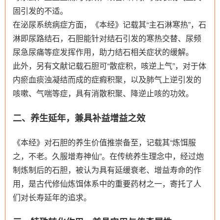
固引发的不适。
在泌尿系统病症方面，《本经》记载其“主石淋寒热”，石
淋即尿路结石，石胆能针对结石引发的寒热交替、尿频
尿急尿痛等症发挥作用，助力结石相关症状的缓解。
此外，另有文献记载石胆可“散症积，咳逆上气”，对于体
内瘀血痰浊凝结而成的症瘕积聚，以及肺气上逆引发的
咳嗽、气喘等症，具有消散积聚、降逆止咳的功效。
二、养生延年，兼具补益增益之效
《本经》对石胆的养生价值推崇备至，记载其“炼饵服
之，不老。久服增寿神仙”。在传统养生理念中，经过炮
制炼制后的石胆，被认为具有延缓衰老、增益寿命的作
用，是古代修仙炼饵体系中的重要药材之一，寄托了人
们对长寿延年的追求。