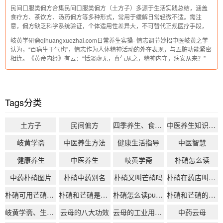
人群范围较广。其产地主要为蓝田，采收无固定时节限制，为其广泛应用提
民间口服类偏方合集民间口服类偏方（土方子）多源于生活实践总结，涵盖
供了便利。二、核心药用功效利通血脉，
食疗方、茶饮方、汤药偏方等多种形式，常用于缓解日常轻微不适。需注
意，偏方缺乏科学系统验证，个体适用性差异大，不可替代正规医疗手段，
使用前需谨慎判断，必要时咨询专业医师。以下整理常见的口服类民间偏
岐黄学研斋qihuangxuezhai.com日常养生实操- 情志调节妙招中医岐黄之学
方，仅供参考。一、食疗方食疗方以日常食材
认为，“百病生于气也”，情志作为人体精神活动的外在表现，与五脏功能紧密
相连。《黄帝内经》有云：“恬淡虚无，真气从之，精神内守，病安从来？”
可见情志调和是养生防病的核心要义。以下为大家整理了一套贴合日常的情
志调节实操方
Tags分类
土方子
民间偏方
四季养生、食疗药膳、经络按摩
中医养生知识大全
岐黄学斋
中医养生方法
健康生活指导
中医智慧
健康养生
中医养生
岐黄学斋
朴硝怎么读
中药朴硝图片
朴硝中药别名
朴硝又叫芒硝吗
朴硝在药店叫什么
朴硝可用芒硝代替吗
朴硝和芒硝是一个药吗
朴硝怎么读pu还是po
朴硝和芒硝的区别
岐黄学斋、生活化中医、中医日常养生
云母的八大功效
云母的工业用途是什么
中药云母