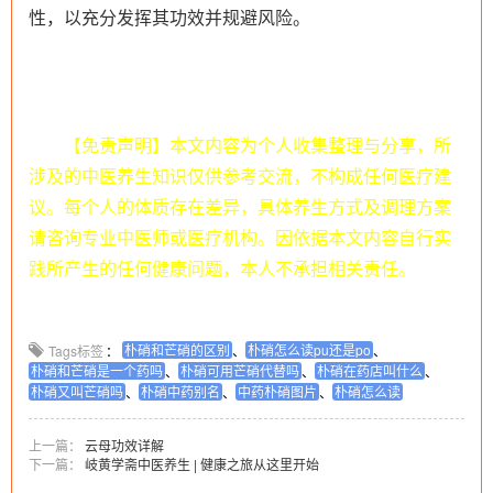
性，以充分发挥其功效并规避风险。
【免责声明】本文内容为个人收集整理与分享，所
涉及的中医养生知识仅供参考交流，不构成任何医疗建
议。每个人的体质存在差异，具体养生方式及调理方案
请咨询专业中医师或医疗机构。因依据本文内容自行实
践所产生的任何健康问题，本人不承担相关责任。
朴硝和芒硝的区别
朴硝怎么读pu还是po
Tags标签
：
、
、
朴硝和芒硝是一个药吗
朴硝可用芒硝代替吗
朴硝在药店叫什么
、
、
、
朴硝又叫芒硝吗
朴硝中药别名
中药朴硝图片
朴硝怎么读
、
、
、
上一篇：
云母功效详解
下一篇：
岐黄学斋中医养生 | 健康之旅从这里开始