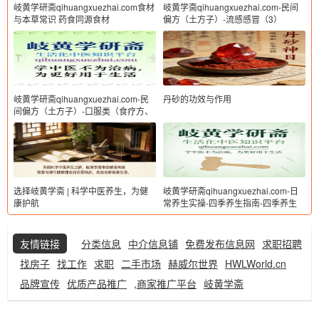
岐黄学研斋qihuangxuezhai.com食材
岐黄学斋qihuangxuezhai.com-民间
与本草常识 药食同源食材
偏方（土方子）-流感感冒（3）
岐黄学研斋qihuangxuezhai.com-民
丹砂的功效与作用
间偏方（土方子）-口服类（食疗方、
茶饮方、汤药偏方等）
选择岐黄学斋 | 科学中医养生，为健
岐黄学研斋qihuangxuezhai.com-日
康护航
常养生实操-四季养生指南-四季养生
友情链接
分类信息
中介信息铺
免费发布信息网
求职招聘
找房子
找工作
求职
二手市场
赫威尔世界
HWLWorld.cn
品牌宣传
优质产品推广
,商家推广平台
岐黄学斋