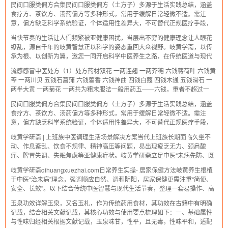
民间口服类偏方合集民间口服类偏方（土方子）多源于生活实践总结，涵盖
合时令调养身
食疗方、茶饮方、汤药偏方等多种形式，常用于缓解日常轻微不适。需注
意，偏方缺乏科学系统验证，个体适用性差异大，不可替代正规医疗手段，
使用前需谨慎判断，必要时咨询专业医师。以下整理常见的口服类民间偏
当快节奏的生活让人们频繁被亚健康困扰，当层出不穷的健康理念让人眼花
方，仅供参考。一、食疗方食疗方以日常食材
缭乱，源自千年的岐黄智慧正以科学的姿态重回大众视野。岐黄学斋，以传
承为根、以创新为翼，邀您一同开启科学中医养生之路，在传统医道与现代
健康理念的碰撞融合中，探寻属于自己的健康密码，成就全新的健康生活。
流感感冒中医处方（1）处方药材双花 一两连翘 一两芥穗 六钱蒋荷叶 六钱黄
岐黄之韵，藏着中国人的生命智慧。作为
芩 一两川贝 五钱石菖蒲 六钱藿香 六钱神曲 四钱白蔻 四钱木通 五钱滑石 一
两半大黄 一两菊花 一两共为粗末服法一般用药五——六钱，重者不超过一
两。将药放在盖碗内，用开水冲入盖好，浸至适口时温服，一日二付（小儿
民间口服类偏方合集民间口服类偏方（土方子）多源于生活实践总结，涵盖
酌减）。效果一般一付即愈；重者
食疗方、茶饮方、汤药偏方等多种形式，常用于缓解日常轻微不适。需注
意，偏方缺乏科学系统验证，个体适用性差异大，不可替代正规医疗手段，
使用前需谨慎判断，必要时咨询专业医师。以下整理常见的口服类民间偏
岐黄学研斋 | 上班族中医调理生活场景解决方案当代上班族长期面临久坐不
方，仅供参考。一、食疗方食疗方以日常食材
动、作息紊乱、饮食不规律、精神高压等问题，易出现疲乏无力、颈肩酸
痛、脾胃失调、失眠焦虑等亚健康症状。岐黄学研斋立足中医“未病先防、既
病防变”理念，结合日常核心生活场景，打造“碎片化养生+辨证调理”方案，让
岐黄学研斋qihuangxuezhai.com日常养生实操- 居家保健方法岐黄养生根植
上班族在忙碌中轻松养护身心。一
于中医“治未病”理念，强调顺应自然、调和阴阳，居家保健更需注重“简便、
安全、长效”。以下结合传统中医智慧与现代生活节奏，整理一套易操作、高
适配的日常养生实操方法，助力大家在居家场景中养护身心。一、起居养
玉泉功效详解玉泉，又名玉札，作为传统药用食材，其功效在古籍中有明确
生：顺时作息，筑
记载，结合相关文献记载，其核心功效与使用要点梳理如下：一、基础属性
与性味归经相关根据文献记载，玉泉味甘，性平，且无毒，性味平和，适配