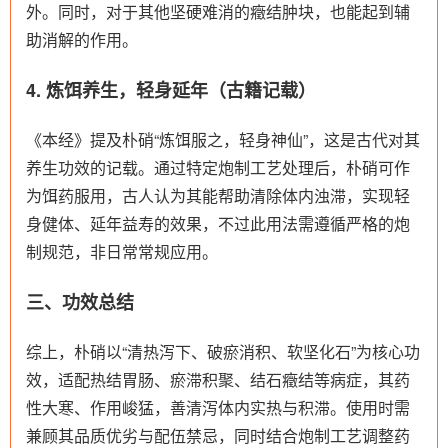
外。同时，对于其他坚硬难消的癥结肿块，也能起到辅
助消解的作用。
4. 炼饵养生，轻身延年（古籍记载）
《本经》提及朴硝“炼饵服之，轻身神仙”，这是古代对其
养生功效的记载。通过特定炮制工艺处理后，朴硝可作
为饵药服用，古人认为其能帮助清除体内浊滞，实现轻
身健体、延年益寿的效果，不过此用法需遵循严格的炮
制规范，非日常常规应用。
三、功效总结
综上，朴硝以“清热泻下、破瘀消积、软坚化石”为核心功
效，适配热结胃肠、瘀滞积聚、结石癥结等病症，其药
性大寒、作用峻猛，善清泻体内实热与积滞。使用时需
兼顾其品质优劣与配伍禁忌，同时结合炮制工艺调整药