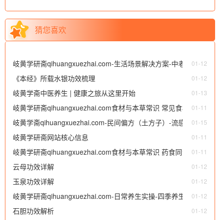
猜您喜欢
岐黄学研斋qihuangxuezhai.com-生活场景解决方案-中老年保健
01-12
《本经》所载水银功效梳理
01-12
岐黄学斋中医养生 | 健康之旅从这里开始
01-13
岐黄学研斋qihuangxuezhai.com食材与本草常识 常见食材养生
01-11
岐黄学斋qihuangxuezhai.com-民间偏方（土方子）-流感感冒
01-15
岐黄学研斋网站核心信息
（2）处方
01-11
岐黄学研斋qihuangxuezhai.com食材与本草常识 药食同源食材
01-11
云母功效详解
01-12
玉泉功效详解
01-12
岐黄学研斋qihuangxuezhai.com-日常养生实操-四季养生-中医
01-12
石胆功效解析
四季养生之春夏秋冬
01-12