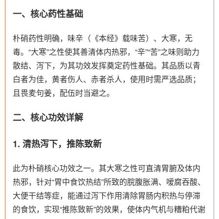
一、核心药性基础
朴硝药性明确，味辛（《本经》载味苦）、大寒，无
毒。“大寒”之性使其善清体内热邪，“辛”“苦”之味则助力
散结、泻下，为其功效发挥奠定药性基础。其品质以青
白者为佳，黄者伤人、赤者杀人，使用时需严选品质；
且畏麦句姜，配伍时当避之。
二、核心功效详解
1. 清热泻下，推陈致新
此为朴硝核心功效之一。其大寒之性可直清胃腑及体内
热邪，针对“胃中食饮热结”所致的脘腹胀满、嗳腐吞酸、
大便干结等症，能通过泻下作用清除胃肠内积热与停滞
的食饮，实现“推陈致新”的效果，使体内气机与糟粕代谢