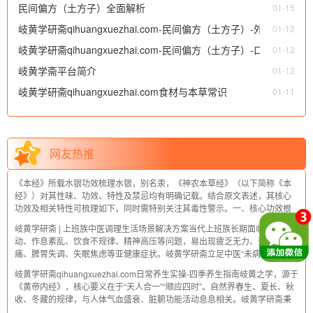
民间偏方（土方子）全面解析
01-15
岐黄学研斋qihuangxuezhai.com-民间偏方（土方子）-外用类
01-12
岐黄学研斋qihuangxuezhai.com-民间偏方（土方子）-口服类
（涂抹类、热敷类、熏洗类、艾灸 / 拔罐相关偏方等）
01-12
岐黄学斋平台简介
（食疗方、茶饮方、汤药偏方等）
01-12
岐黄学研斋qihuangxuezhai.com食材与本草常识
01-11
网友热推
《本经》所载水银功效梳理水银，别名汞，《神农本草经》（以下简称《本
经》）对其性味、功效、特性及禁忌均有明确记载。结合原文表述，其核心
功效及相关特性可梳理如下，同时需特别关注其毒性警示。一、核心功效根
据《本经》原文“主疥瘘痂疡白秃，杀皮肤中虱，堕胎除热，杀金银铜锡毒”，
岐黄学研斋 | 上班族中医调理生活场景解决方案当代上班族长期面临久坐不
水银的功效主要集中于外用治疾、除
动、作息紊乱、饮食不规律、精神高压等问题，易出现疲乏无力、颈肩酸
痛、脾胃失调、失眠焦虑等亚健康症状。岐黄学研斋立足中医“未病先防、既
病防变”理念，结合日常核心生活场景，打造“碎片化养生+辨证调理”方案，让
岐黄学研斋qihuangxuezhai.com日常养生实操-四季养生指南岐黄之学，源于
上班族在忙碌中轻松养护身心。一
《黄帝内经》，核心要义在于“天人合一”“顺应四时”。自然界春生、夏长、秋
收、冬藏的规律，与人体气血盛衰、脏腑功能活动息息相关。岐黄学研斋秉
持传统养生智慧，结合现代生活场景，整理这份四季养生实操指南，助你贴