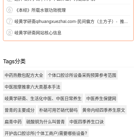
《本经》所载水银功效梳理
岐黄学研斋qihuangxuezhai.com-民间偏方（土方子）- 推拿按摩类（简易穴位按摩偏方、经络梳理土方等）
岐黄学研斋网站核心信息
Tags分类
中药热敷包配方大全
个体口腔诊所设备采购预算参考范围
中医按摩推拿六大类基本手法
岐黄学研斋、生活化中医、中医日常养生
中医养生保健网
曾青的主要成分
朴硝可用芒硝代替吗
黄帝内经四季养生原文
扁青中药
硫酸铜为什么叫曾青
中医四季养生口诀
开护齿口腔诊所(个体工商户)需要哪些设备?