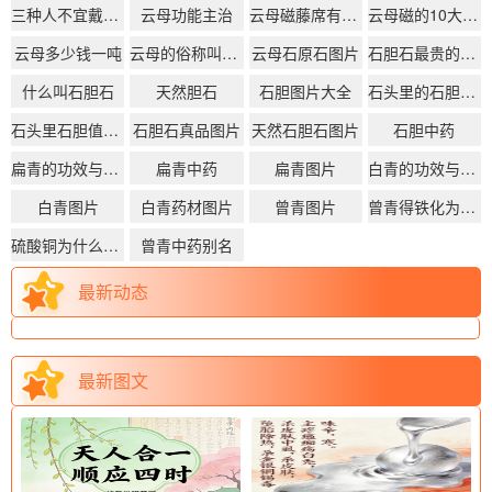
三种人不宜戴海云母
云母功能主治
云母磁藤席有什么功效
云母磁的10大功效
云母多少钱一吨
云母的俗称叫什么
云母石原石图片
石胆石最贵的三个品种
什么叫石胆石
天然胆石
石胆图片大全
石头里的石胆是什么
石头里石胆值钱吗
石胆石真品图片
天然石胆石图片
石胆中药
扁青的功效与作用
扁青中药
扁青图片
白青的功效与作用
白青图片
白青药材图片
曾青图片
曾青得铁化为铜读音
硫酸铜为什么叫曾青
曾青中药别名
最新动态
最新图文