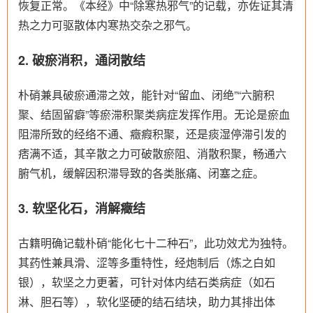
恢复正常。《本经》中“除寒热邪气”的记载，亦佐证其清
热之力可驱散体内寒热交杂之邪气。
2. 破瘀消积，通闭散结
朴硝兼具破瘀通滞之效，能针对“留血、闭绝”“六腑积
聚、结固留癖”等瘀滞积聚类病症发挥作用。无论是瘀血
阻滞所致的经络不通、癥瘕积聚，还是痰湿停滞引发的
痞满不适，其辛散之力可破散瘀阻、消散积聚，畅通六
腑气机，缓解因积滞导致的各类胀痛、闭塞之症。
3. 软坚化石，消解癥结
古籍明确记载朴硝“能化七十二种石”，此功效尤为独特。
其药性兼具滑、涩等多重特性，经炮制后（炼之白如
银），软坚之力更著，可针对体内结石类病症（如石
淋、胆石等），软化坚硬的结石结块，助力其排出体