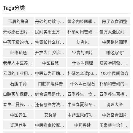
Tags分类
玉屑的拼音
丹砂的功效与作用
黄帝内经四季养生原文
除了饮食调整
朱砂原石图片 丹砂用来做什么
民间实用土方偏方
朴硝可用芒硝代替吗
偏方大全民间偏方大全中医偏方
中药玉精的功效与作用
空青长什么样子图片
艾灸包
中医整体调理
经络疏通
开护齿口腔诊所(个体工商户)的营业执照办理流程
空青的图片
则化为铜”
老年人中医养生课0元
中医智慧
什么叫调理
岐黄学研斋、生活化中医、中医日常养生
云母的工业用途是什么
中医认为正确的四季养生是
朴硝怎么读pu还是po
100个民间偏方
石胆中药
口腔护理科普
什么叫石胆石
朴硝和芒硝的区别
口腔预防保健推广
综合调理是什么意思
四季养生、食疗药膳、经络按摩
四季养生直播免费观看
春生、夏长、秋收、冬藏
还有哪些方法可以减轻熬夜对牙齿的伤害？
中医春夏秋冬四季起居
调理大全
中医养生
艾灸条
中药玉泉的功效与作用
中药空青图片
调理养生
中医推拿按摩30种手法
中药丹砂
玉泉根主治什么病