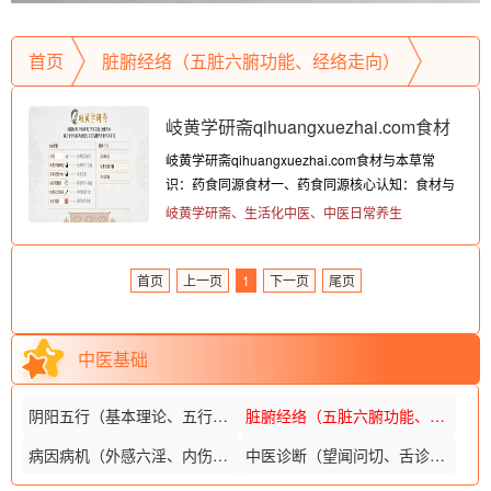
首页
脏腑经络（五脏六腑功能、经络走向）
第1页
岐黄学研斋qihuangxuezhai.com食材
岐黄学研斋qihuangxuezhai.com食材与本草常
与本草常识 药食同源食材
识：药食同源食材一、药食同源核心认知：食材与
本草的共生之道药食同源食材并非单纯的“食物”或
岐黄学研斋、生活化中医、中医日常养生
“药物”，而是兼具二者属性的特殊品类。中医对其
认知核心在于“性味归经”与“辨证施用”：核心属性：
首页
相较于普通食材，药食同源食材的养生功效更明
上一页
1
下一页
尾页
确，且对应特定脏...
中医基础
阴阳五行（基本理论、五行相生相克）
脏腑经络（五脏六腑功能、经络走向）
病因病机（外感六淫、内伤七情）
中医诊断（望闻问切、舌诊脉诊）