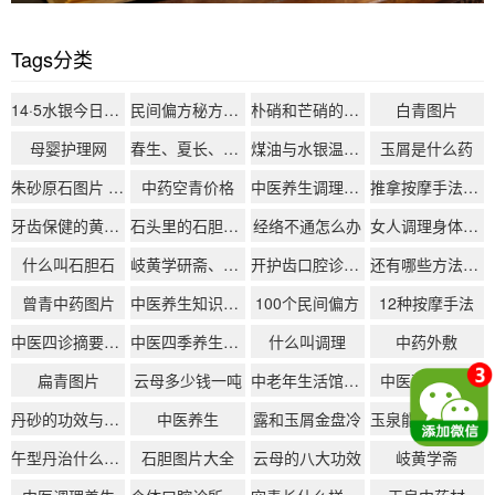
Tags分类
14·5水银今日价格
民间偏方秘方大全
朴硝和芒硝的区别
白青图片
母婴护理网
春生、夏长、秋收、冬藏
煤油与水银温度计区别
玉屑是什么药
朱砂原石图片 丹砂用来做什么
中药空青价格
中医养生调理身体
推拿按摩手法大全
牙齿保健的黄金法则：解锁健康口腔的日常护理技巧
石头里的石胆是什么
经络不通怎么办
女人调理身体怎么调理
什么叫石胆石
岐黄学研斋、生活化中医、中医日常养生
开护齿口腔诊所(个体工商户)的资金预算明细
还有哪些方法可以减轻熬夜对牙齿的伤害？
曾青中药图片
中医养生知识经络养生
100个民间偏方
12种按摩手法
中医四诊摘要模板
中医四季养生知识总结
什么叫调理
中药外敷
扁青图片
云母多少钱一吨
中老年生活馆加盟排行
中医整体调理
丹砂的功效与作用
中医养生
露和玉屑金盘冷
玉泉能治糖尿病吗
午型丹治什么病最好
石胆图片大全
云母的八大功效
岐黄学斋