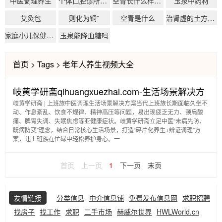
中医调理养生
个体口腔诊所设备采购预算参考范围
空青长什么样子图片
玉泉中药材
艾灸包
则化为铜”
空青是什么
治肾虚的土方和偏方
家庭小儿保健按摩
玉泉能降血糖吗
首页
>
Tags
>
老年人养生视频大全
岐黄学研斋qihuangxuezhai.com-生活场景解决方
岐黄学研斋 | 上班族中医调理生活场景解决方案当代上班族长期面临久坐不
案-中老年保健
动、作息紊乱、饮食不规律、精神高压等问题，易出现疲乏无力、颈肩酸
痛、脾胃失调、失眠焦虑等亚健康症状。岐黄学研斋立足中医“未病先防、
既病防变”理念，结合日常核心生活场景，打造“碎片化养生+辨证调理”方
案，让上班族在忙碌中轻松养护身心。一
首页
上一页
1
下一页
末页
友情链接
分类信息
中介信息铺
免费发布信息网
求职招聘
找房子
找工作
求职
二手市场
赫威尔世界
HWLWorld.cn