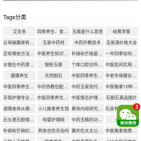
Tags分类
艾灸条
四季养生、食疗药膳、经络按摩
玉屑是什么意思
岐黄学斋
云母磁藤席有什么功效
玉泉中药材
中药外敷技术
玉泉酒价格大全
还有哪些方法可以减轻熬夜对牙齿的伤害？
中医养生知识经络养生
朴硝和芒硝是一个药吗
一年四季如何养生
水银在中药里叫什么
银粉玉屑
个体口腔诊所设备采购预算参考范围
中医民间实用偏方
健康养生
天然胆石
中医四季养生之春夏秋冬
中老年保健杂志官网
中医四季养生口诀
中药热敷包配方大全
中药玉泉现代叫什么
中医推拿12种常用手法
牙周护理专业知识
中医四季养生活动总结
中医情志护理ppt课件
石胆石真品图片
调理身体从哪些方面入手
小儿推拿养生馆
黄帝内经研究、伤寒杂病论解读、中医辨证思路、中医药文化传承、中医研学资料、中医从业者交流平台
石皮有什么功效和作用
石头里石胆值钱吗
母婴护理网
中药玉精的功效与作用
土方子
朴硝和芒硝的区别
熬夜也伤牙齿吗
肇庆伦太太公司怎么样
中医推拿按摩30种手法