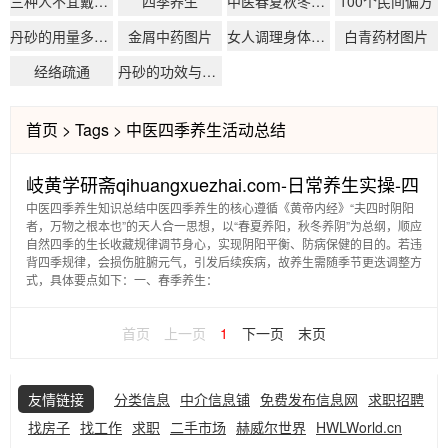
三种人不宜戴海云母
四季养生
中医春夏秋冬四季起居
100个民间偏方
丹砂的用量多少克
金屑中药图片
女人调理身体怎么调理
白青药材图片
经络疏通
丹砂的功效与作用
首页
>
Tags
>
中医四季养生活动总结
岐黄学研斋qihuangxuezhai.com-日常养生实操-四
中医四季养生知识总结中医四季养生的核心遵循《黄帝内经》“夫四时阴阳
季养生-中医四季养生知识总结
者，万物之根本也”的天人合一思想，以“春夏养阳，秋冬养阴”为总纲，顺应
自然四季的生长收藏规律调节身心，实现阴阳平衡、防病保健的目的。若违
背四季规律，会损伤脏腑元气，引发后续疾病，故养生需随季节更迭调整方
式，具体要点如下：一、春季养生：
首页
上一页
1
下一页
末页
友情链接
分类信息
中介信息铺
免费发布信息网
求职招聘
找房子
找工作
求职
二手市场
赫威尔世界
HWLWorld.cn