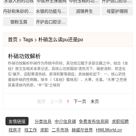
水银入药的功效
中医养生保健网
中药玉精的功效与作用
开护齿口腔诊所(个体工商户)需要哪些资质?
丹砂和朱砂的区别
水银的功能与主治
调理养生
母婴护理网
银粉玉屑
开护齿口腔诊所(个体工商户)的营业执照办理流程
首页
>
Tags
>
朴硝怎么读pu还是po
朴硝功效解析
朴硝功效解析朴硝作为传统中药材，其功效记载于多部古籍之中，结合《本
经》原文及相关本草记述，其核心功效围绕“清热泻下、破瘀消积、软坚化
石”展开，适配寒清热结、瘀滞积聚等病症，具体解析如下：一、核心药性
基础朴硝药性明确，味辛（《本经》载味苦）、大寒，无毒。“大寒”之性使
其善清体内热邪，“辛”“苦”之味则
首页
上一页
1
下一页
末页
友情链接
分类信息
中介信息铺
免费发布信息网
求职招聘
找房子
找工作
求职
二手市场
赫威尔世界
HWLWorld.cn