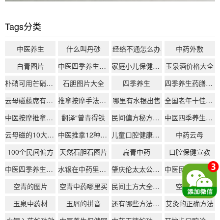
Tags分类
中医养生
什么叫丹砂
经络不通怎么办
中药外敷
白青图片
中医四季养生知识总结
家庭小儿保健按摩
玉泉酒价格大全
朴硝可用芒硝代替吗
石胆图片大全
四季养生
四季养生药膳食谱大全
云母磁藤席有什么功效
推拿按摩手法大全
哪里有水银出售
全国老年十佳期刊
中医按摩推拿六大类基本手法
翻译“曾青得铁
民间偏方秘方大全
中医四季养生活动总结
云母磁的10大功效
中医推拿12种常用手法
儿童口腔健康的重要性
中药云母
100个民间偏方
天然石胆石图片
扁青中药
口腔保健宣教
中医四季养生口诀
水银在中药里叫什么
肇庆伦太太公司怎么样
中医民间土方偏方验方
空青的图片
空青中药哪里买
民间土方大全小偏方治大病
空青中药
玉泉中药材
玉屑的拼音
还有哪些方法可以减轻熬夜对牙齿的伤害？
艾灸的正确方法