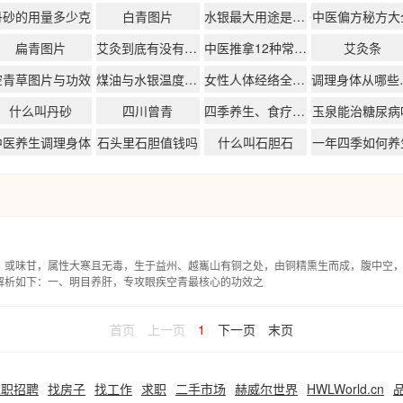
丹砂的用量多少克
白青图片
水银最大用途是什么
中医偏方秘方大
扁青图片
艾灸到底有没有效果
中医推拿12种常用手法
艾灸条
空青草图片与功效
煤油与水银温度计区别
女性人体经络全身图解
调理身
什么叫丹砂
四川曾青
四季养生、食疗药膳、经络按摩
玉泉能治糖尿病
中医养生调理身体
石头里石胆值钱吗
什么叫石胆石
一年四季如何养
、或味甘，属性大寒且无毒，生于益州、越巂山有铜之处，由铜精熏生而成，腹中空
解析如下：一、明目养肝，专攻眼疾空青最核心的功效之
首页
上一页
1
下一页
末页
求职招聘
找房子
找工作
求职
二手市场
赫威尔世界
HWLWorld.cn