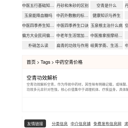
中医五行基础知识讲解
丹砂和朱砂的区别
空青是什么
玉泉能降血糖吗
中药外敷散的标准配方
健康知识与养生
中医四季养生知识总结
中医四季养生口诀
玉泉根主治什么病
偏方大全民间偏方大全中医偏方
中老年生活馆加盟排行
中医推拿按摩经络技法大全
朴硝怎么读
扁青的功效与作用
岐黄学斋、生活化中医、中医日常养生
首页
>
Tags
>
中药空青价格
空青功效解析
空青功效解析空青，作为传统中药材，其性味有明确记载，或味酸
功效多元且针对性强，核心价值集中于调理机体、疗疾益身，具体
友情链接
分类信息
中介信息铺
免费发布信息网