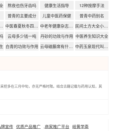
全
熬夜也伤牙齿吗
健康生活指导
12种按摩手法
曾青的主要成分
儿童中医药保健
曾青中药别名
体从哪些方面入手
中医春夏秋冬四季起居
中老年健康杂志排名
民间土方大全小偏方治大病
吗
云母多少钱一吨
丹砂的功效与作用
中医养生知识大全
生
白青的功效与作用
云母磁藤席有什么功效
中药玉泉现代叫什么
，采挖多在三月中旬，亦无严格时限。结合古籍记载与药用认知，其
品牌宣传
优质产品推广
,商家推广平台
岐黄学斋