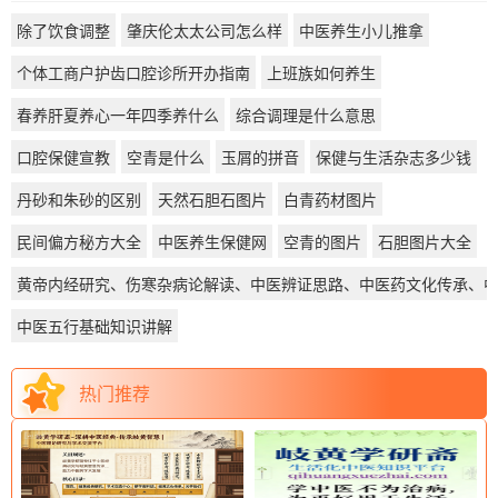
除了饮食调整
肇庆伦太太公司怎么样
中医养生小儿推拿
个体工商户护齿口腔诊所开办指南
上班族如何养生
春养肝夏养心一年四季养什么
综合调理是什么意思
口腔保健宣教
空青是什么
玉屑的拼音
保健与生活杂志多少钱
丹砂和朱砂的区别
天然石胆石图片
白青药材图片
民间偏方秘方大全
中医养生保健网
空青的图片
石胆图片大全
黄帝内经研究、伤寒杂病论解读、中医辨证思路、中医药文化传承、
中医五行基础知识讲解
热门推荐