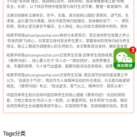
于中医“治未病”理念，强调顺应自然、调和阴阳，居家保健更需注重“简便、
安全、长效”。以下结合传统中医智慧与现代生活节奏，整理一套易操作、高
适配的日常养生实操方法，助力大家在居家场景中养护身心。一、起居养
玉屑功效解析玉屑味甘，性平，无毒，其功效核心围绕“清胃热、调气机、生
生：顺时作息，筑
津液、益久服”四大维度，结合中医性味归经理论，具体解析如下：一、清热
和胃，除烦止逆玉屑甘平偏凉，主入胃经，核心功效为清除胃中积热。胃热
内生易引发胃脘灼痛、口干口苦、嗳气灼热等不适，玉屑之甘能缓胃燥，平
岐黄学研斋qihuangxuezhai.com食材与本草常识：常见食材养生岐黄之学以
性能清热而不伤胃阴，可有效化解胃
“药食同源”为核心，日常常见食材皆含养生要义。掌握食材的性味归经与养生
用法，能让三餐成为调理身心的天然助力。本文聚焦常见食材，解析其本草
特性与养生应用，助力大众践行科学养生之道。一、食材养生核心依据：性
岐黄学研斋qihuangxuezhai.com日常养生实操-四季养生指南岐黄之学，源于
味归经食材养生的
《黄帝内经》，核心要义在于“天人合一”“顺应四时”。自然界春生、夏长、秋
收、冬藏的规律，与人体气血盛衰、脏腑功能活动息息相关。岐黄学研斋秉
持传统养生智慧，结合现代生活场景，整理这份四季养生实操指南，助你贴
岐黄学研斋qihuangxuezhai.com日常养生实操- 情志调节妙招中医岐黄之学
合时令调养身
认为，“百病生于气也”，情志作为人体精神活动的外在表现，与五脏功能紧密
相连。《黄帝内经》有云：“恬淡虚无，真气从之，精神内守，病安从来？”
可见情志调和是养生防病的核心要义。以下为大家整理了一套贴合日常的情
中医四季养生知识总结中医四季养生的核心遵循《黄帝内经》“夫四时阴阳
志调节实操方
者，万物之根本也”的天人合一思想，以“春夏养阳，秋冬养阴”为总纲，顺应
自然四季的生长收藏规律调节身心，实现阴阳平衡、防病保健的目的。若违
背四季规律，会损伤脏腑元气，引发后续疾病，故养生需随季节更迭调整方
式，具体要点如下：一、春季养生：
Tags分类