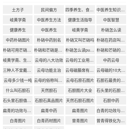
土方子
民间偏方
四季养生、食疗药膳、经络按摩
中医养生知识大全
岐黄学斋
中医养生方法
健康生活指导
中医智慧
健康养生
中医养生
岐黄学斋
朴硝怎么读
中药朴硝图片
朴硝中药别名
朴硝又叫芒硝吗
朴硝在药店叫什么
朴硝可用芒硝代替吗
朴硝和芒硝是一个药吗
朴硝怎么读pu还是po
朴硝和芒硝的区别
岐黄学斋、生活化中医、中医日常养生
云母的八大功效
云母的工业用途是什么
中药云母
三种人不宜戴海云母
云母功能主治
云母磁藤席有什么功效
云母磁的10大功效
云母多少钱一吨
云母的俗称叫什么
云母石原石图片
石胆石最贵的三个品种
什么叫石胆石
天然胆石
石胆图片大全
石头里的石胆是什么
石头里石胆值钱吗
石胆石真品图片
天然石胆石图片
石胆中药
扁青的功效与作用
扁青中药
扁青图片
白青的功效与作用
白青图片
白青药材图片
曾青图片
曾青得铁化为铜读音