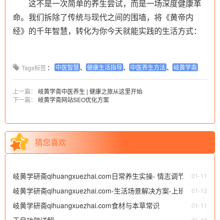
这不是一次简单的养生尝试，而是一场深度健康革
命。我们拆除了传统与现代之间的围墙，将《黄帝内
经》的千年智慧，转化为你今天就能实践的生活方式：
中医智慧
健康生活指导
中医养生方法
岐黄学斋
Tags标签
：
、
、
、
上一篇：
岐黄学斋中医养生 | 健康之旅从这里开始
下一篇：
岐黄学斋网站SEO优化方案
猜您喜欢
岐黄学研斋qihuangxuezhai.com日常养生实操- 情志调节妙招
01-11
岐黄学研斋qihuangxuezhai.com-生活场景解决方案-上班族调理
01-12
岐黄学研斋qihuangxuezhai.com食材与本草常识
01-11
玉泉功效详解
01-12