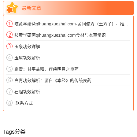
最新文章
岐黄学研斋qihuangxuezhai.com-民间偏方（土方子）- 推拿按摩类（简易穴位按摩偏方、经络梳理土方等）
岐黄学研斋qihuangxuezhai.com食材与本草常识
玉泉功效详解
玉屑功效解析
扁青：甘平益精，疗疾明目之良药
白青功效解析：源自《本经》的传统良药
石胆功效解析
​ 联系方式
Tags分类