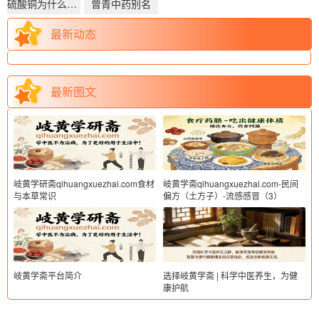
硫酸铜为什么叫曾青
曾青中药别名
最新动态
最新图文
岐黄学研斋qihuangxuezhai.com食材
岐黄学斋qihuangxuezhai.com-民间
与本草常识
偏方（土方子）-流感感冒（3）
岐黄学斋平台简介
选择岐黄学斋 | 科学中医养生，为健
康护航