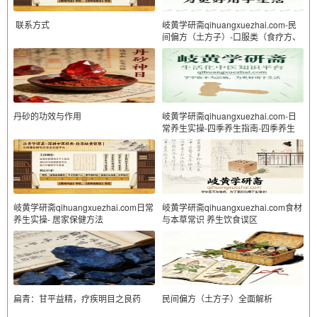
​ 联系方式
岐黄学研斋qihuangxuezhai.com-民
间偏方（土方子）-口服类（食疗方、
茶饮方、汤药偏方等）
丹砂的功效与作用
岐黄学研斋qihuangxuezhai.com-日
常养生实操-四季养生指南-四季养生
岐黄学研斋qihuangxuezhai.com日常
岐黄学研斋qihuangxuezhai.com食材
养生实操- 居家保健方法
与本草常识 养生饮食误区
扁青：甘平益精，疗疾明目之良药
民间偏方（土方子）全面解析