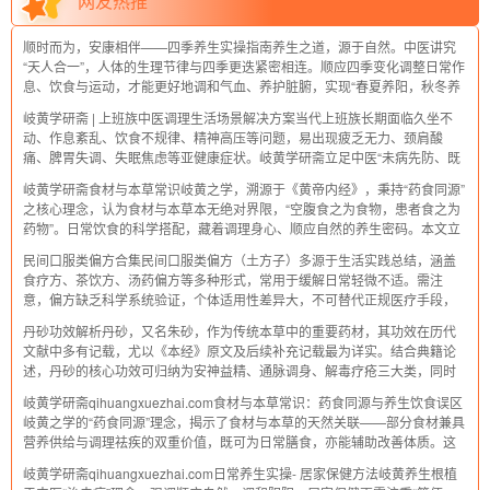
网友热推
顺时而为，安康相伴——四季养生实操指南养生之道，源于自然。中医讲究
“天人合一”，人体的生理节律与四季更迭紧密相连。顺应四季变化调整日常作
息、饮食与运动，才能更好地调和气血、养护脏腑，实现“春夏养阳，秋冬养
阴”的健康目标。以下这份四季养生实操指南，从日常细节入手，帮你轻松掌
岐黄学研斋 | 上班族中医调理生活场景解决方案当代上班族长期面临久坐不
握顺应时节的养生方法。一、春
动、作息紊乱、饮食不规律、精神高压等问题，易出现疲乏无力、颈肩酸
痛、脾胃失调、失眠焦虑等亚健康症状。岐黄学研斋立足中医“未病先防、既
病防变”理念，结合日常核心生活场景，打造“碎片化养生+辨证调理”方案，让
岐黄学研斋食材与本草常识岐黄之学，溯源于《黄帝内经》，秉持“药食同源”
上班族在忙碌中轻松养护身心。一
之核心理念，认为食材与本草本无绝对界限，“空腹食之为食物，患者食之为
药物”。日常饮食的科学搭配，藏着调理身心、顺应自然的养生密码。本文立
足岐黄传承，梳理食材与本草的核心常识，助你在三餐之中践行健康之道。
民间口服类偏方合集民间口服类偏方（土方子）多源于生活实践总结，涵盖
一、核心理念：药食同源与性味
食疗方、茶饮方、汤药偏方等多种形式，常用于缓解日常轻微不适。需注
意，偏方缺乏科学系统验证，个体适用性差异大，不可替代正规医疗手段，
使用前需谨慎判断，必要时咨询专业医师。以下整理常见的口服类民间偏
丹砂功效解析丹砂，又名朱砂，作为传统本草中的重要药材，其功效在历代
方，仅供参考。一、食疗方食疗方以日常食材
文献中多有记载，尤以《本经》原文及后续补充记载最为详实。结合典籍论
述，丹砂的核心功效可归纳为安神益精、通脉调身、解毒疗疮三大类，同时
兼具久服增益之效，具体解析如下：一、核心功效：安神益精，滋养身心丹
岐黄学研斋qihuangxuezhai.com食材与本草常识：药食同源与养生饮食误区
砂的核心功效首重“安神养精”，这与《
岐黄之学的“药食同源”理念，揭示了食材与本草的天然关联——部分食材兼具
营养供给与调理祛疾的双重价值，既可为日常膳食，亦能辅助改善体质。这
类药食同源食材，是中医养生的核心载体。但大众在践行养生饮食时，常因
岐黄学研斋qihuangxuezhai.com日常养生实操- 居家保健方法岐黄养生根植
认知偏差陷入误区