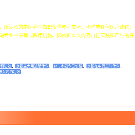
，所涉及的中医养生知识仅供参考交流，不构成任何医疗建议。
询专业中医师或医疗机构。因依据本文内容自行实践所产生的任
用和功效
水银最大用途是什么
14·5水银今日价格
水银在中药里叫什么
、
、
、
、
银入药的功效