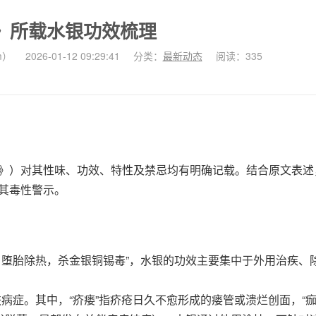
》所载水银功效梳理
m）
2026-01-12 09:29:41
分类：
最新动态
阅读：335
》）对其性味、功效、特性及禁忌均有明确记载。结合原文表述
其毒性警示。
，堕胎除热，杀金银铜锡毒”，水银的功效主要集中于外用治疾、
病症。其中，“疥瘘”指疥疮日久不愈形成的瘘管或溃烂创面，“痂