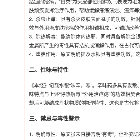
结痂的疮疡，“白秃”为头皮部位的癣疾（表现为
肤顽疾发挥治疗作用，帮助缓解疮疡溃烂、瘙痒等
2. 杀虫止痒：具有杀灭皮肤表面虱子的功效，
效与外用治皮肤疮疡的作用相辅相成，可辅助改善
3. 除热解毒：能清除体内热邪，同时具备解除金
金属所产生的毒性具有拮抗或消解作用，在古代可
4. 堕胎作用：原文明确提及水银具有堕胎功效
二、性味与特性
《本经》记载水银“味辛，寒”。辛味药多具有发
味特点与上述“除热解毒”“外用治疮疡”的功效相
却后可凝结成丹状物质的物理特性，这也是古代将
三、禁忌与毒性警示
1. 明确毒性：原文虽未直接言明“有毒”，但补充