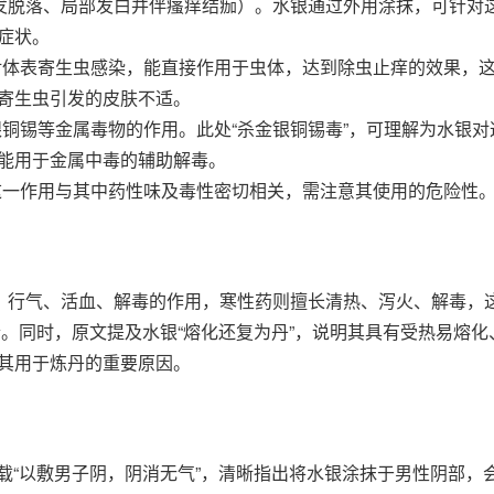
毛发脱落、局部发白并伴瘙痒结痂）。水银通过外用涂抹，可针对
症状。
针对体表寄生虫感染，能直接作用于虫体，达到除虫止痒的效果，
寄生虫引发的皮肤不适。
银铜锡等金属毒物的作用。此处“杀金银铜锡毒”，可理解为水银对
能用于金属中毒的辅助解毒。
，这一作用与其中药性味及毒性密切相关，需注意其使用的危险性
散、行气、活血、解毒的作用，寒性药则擅长清热、泻火、解毒，
契合。同时，原文提及水银“熔化还复为丹”，说明其具有受热易熔化
其用于炼丹的重要原因。
记载“以敷男子阴，阴消无气”，清晰指出将水银涂抹于男性阴部，