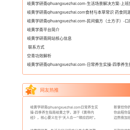
岐黄学研斋qihuangxuezhai.com-生活场景解决方案-上
岐黄学研斋qihuangxuezhai.com食材与本草常识 药食
岐黄学研斋qihuangxuezhai.com-民间偏方（土方子）-
岐黄学斋平台简介
（食疗方、茶饮方、汤药偏方等）
岐黄学研斋网站核心信息
​ 联系方式
空青功效解析
岐黄学研斋qihuangxuezhai.com-日常养生实操-四季养
季养生
网友热推
岐黄学研斋qihuangxuezhai.com日常养生实
新掌控你的
操-四季养生指南岐黄之学，源于《黄帝内
你启程你
经》，核心要义在于“天人合一”“顺应四时”。
边熬夜加
自然界春生、夏长、秋收、冬藏的规律，与
为亚健康
人体气血盛衰、脏腑功能活动息息相关。岐
佛成了一