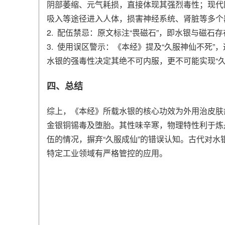
阴部萎缩、元气耗损，直接体现其强烈毒性；现代
吸入等途径进入人体，损害神经系统、肾脏等多个
2. 配伍禁忌：原文标注“畏磁石”，即水银与磁石
3. 使用误区警示：《本经》提及“久服神仙不死
水银的强毒性决定其绝不可内服，更不可能实现“
四、总结
综上，《本经》所载水银的核心功效为外用治皮肤
金银铜锡毒及堕胎。其性味辛寒，物理特性利于炼
伍的情况，摒弃“久服成仙”的错误认知。古代对
特定工业领域有严格管控的应用。