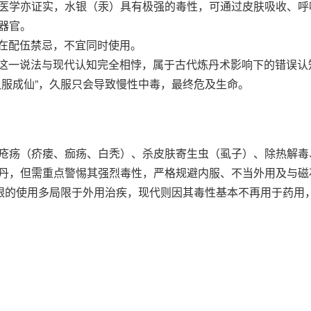
医学亦证实，水银（汞）具有极强的毒性，可通过皮肤吸收、呼
器官。
存在配伍禁忌，不宜同时使用。
”，这一说法与现代认知完全相悖，属于古代炼丹术影响下的错误认
久服成仙”，久服只会导致慢性中毒，最终危及生命。
疮疡（疥瘘、痂疡、白秃）、杀皮肤寄生虫（虱子）、除热解毒
丹，但需重点警惕其强烈毒性，严格规避内服、不当外用及与磁
水银的使用多局限于外用治疾，现代则因其毒性基本不再用于药用