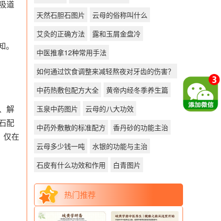
吸道
天然石胆石图片
云母的俗称叫什么
艾灸的正确方法
露和玉屑金盘冷
知。
中医推拿12种常用手法
如何通过饮食调整来减轻熬夜对牙齿的伤害？
中药热敷包配方大全
黄帝内经冬季养生篇
、解
玉泉中药图片
云母的八大功效
石配
中药外敷散的标准配方
香丹砂的功能主治
，仅在
云母多少钱一吨
水银的功能与主治
石皮有什么功效和作用
白青图片
热门推荐