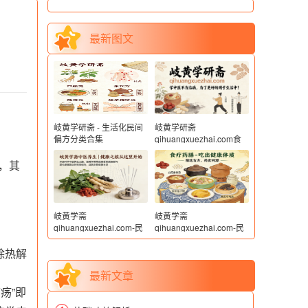
最新图文
岐黄学研斋 - 生活化民间
岐黄学研斋
偏方分类合集
qihuangxuezhai.com食
材与本草常识
，其
岐黄学斋
岐黄学斋
qihuangxuezhai.com-民
qihuangxuezhai.com-民
间偏方（土方子）-流感感
间偏方（土方子）-流感感
冒（2）处方
冒（3）
除热解
最新文章
疡”即