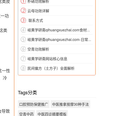
这类皮
朴硝功效解析
云母功效详解
这一功
​ 联系方式
这类
岐黄学研斋qihuangxuezhai.com食材与本草常识 药食同源食材
岐黄学研斋qihuangxuezhai.com-日常养生实操-四季养生-中医四季养生知识总结
。
空青功效解析
岐黄学研斋网站核心信息
民间偏方（土方子）全面解析
这一性
、冷
Tags分类
口腔预防保健推广
中医推拿按摩30种手法
会导致
空青中药
中医四诊摘要模板