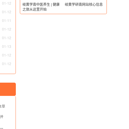
01-12
岐黄学斋中医养生 | 健康
岐黄学研斋网站核心信息
之旅从这里开始
01-12
养生
01-11
01-12
用类
01-12
01-13
01-12
01-12
与本草
并
属性
味归