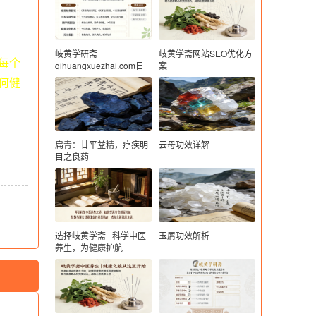
岐黄学研斋
岐黄学斋网站SEO优化方
每个
qihuangxuezhai.com日
案
常养生实操- 情志调节妙
何健
招
扁青：甘平益精，疗疾明
云母功效详解
目之良药
选择岐黄学斋 | 科学中医
玉屑功效解析
养生，为健康护航