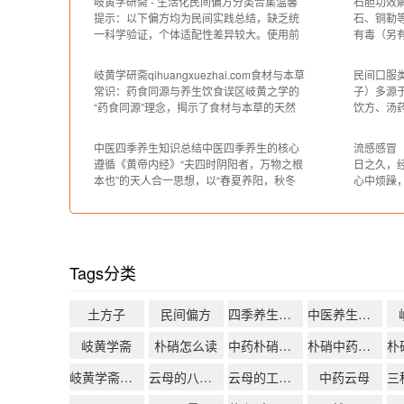
岐黄学研斋 - 生活化民间偏方分类合集温馨
石胆功效
黄学研斋秉持传统养生智慧，结合现代生活
得支离破
提示：以下偏方均为民间实践总结，缺乏统
石、铜勒
场景，整理这份四季养生实操指南，助你贴
活给了我
一科学验证，个体适配性差异较大。使用前
有毒（另
合时令调养身
了最珍贵
建议结合自身体质判断，特殊人群（孕妇、
中记载颇
儿童、慢性病患者等）需咨询专业医师，避
殊转化作
岐黄学研斋qihuangxuezhai.com食材与本草
民间口服
免盲目使用。一、口服类偏方（食疗方、茶
一、主治
常识：药食同源与养生饮食误区岐黄之学的
子）多源
饮方为主）（一）食疗方：食材常见，兼顾
病症治疗
“药食同源”理念，揭示了食材与本草的天然
饮方、汤
营养与调理健脾养胃类 - 栗子红薯排
泌尿、外
关联——部分食材兼具营养供给与调理祛疾
常轻微不
的双重价值，既可为日常膳食，亦能辅助改
证，个体
中医四季养生知识总结中医四季养生的核心
流感感冒
善体质。这类药食同源食材，是中医养生的
手段，使
遵循《黄帝内经》“夫四时阴阳者，万物之根
日之久，
核心载体。但大众在践行养生饮食时，常因
医师。以
本也”的天人合一思想，以“春夏养阳，秋冬
心中烦躁
认知偏差陷入误区
供参考。
养阴”为总纲，顺应自然四季的生长收藏规律
能食处方
调节身心，实现阴阳平衡、防病保健的目
膏七钱（
的。若违背四季规律，会损伤脏腑元气，引
法：用水
发后续疾病，故养生需随季节更迭调整方
声明】本
式，具体要点如下：一、春季养生：
涉及的中
Tags分类
土方子
民间偏方
四季养生、食疗药膳、经络按摩
中医养生知识大全
岐黄学斋
朴硝怎么读
中药朴硝图片
朴硝中药别名
岐黄学斋、生活化中医、中医日常养生
云母的八大功效
云母的工业用途是什么
中药云母