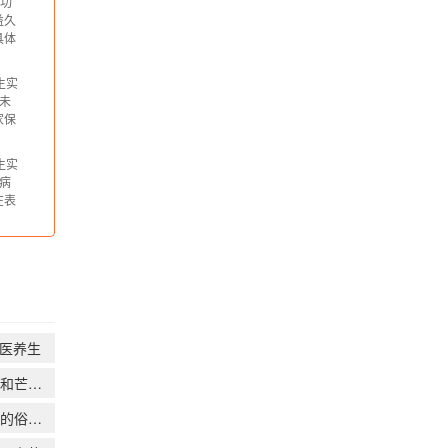
功
通食
益久
对
具体
甘
积
养生实
、
未
性
家保
合
易
养生实
大
病
：
在表
有
病安
要
志
医养生
朴硝和芒硝的区别
云母的俗称叫什么