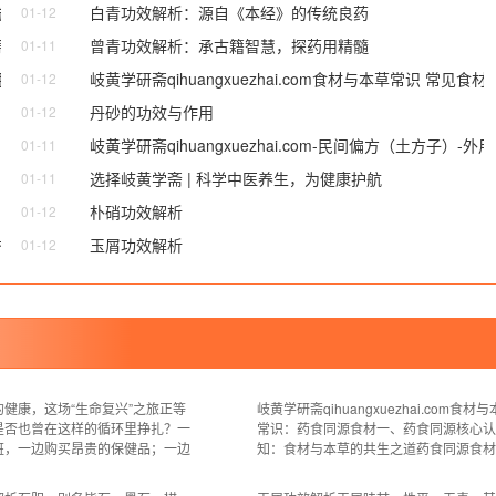
班族调理
白青功效解析：源自《本经》的传统良药
01-12
同源食材
曾青功效解析：承古籍智慧，探药用精髓
01-11
口服类
岐黄学研斋qihuangxuezhai.com食材与本草常识 常见食材
01-12
丹砂的功效与作用
01-12
岐黄学研斋qihuangxuezhai.com-民间偏方（土方子）-外
01-11
选择岐黄学斋 | 科学中医养生，为健康护航
01-11
（涂抹类、热敷类、熏洗类、艾灸 / 拔罐相关偏方等）
朴硝功效解析
01-12
生指南-四
玉屑功效解析
01-12
健康，这场“生命复兴”之旅正等
岐黄学研斋qihuangxuezhai.com食材
是否也曾在这样的循环里挣扎？一
常识：药食同源食材一、药食同源核心认
班，一边购买昂贵的保健品；一边
知：食材与本草的共生之道药食同源食材
焦虑，一边不知从何改变。健康仿
非单纯的“食物”或“药物”，而是兼具二者
个遥远的概念，被忙碌的生活割裂
的特殊品类。中医对其认知核心在于“性