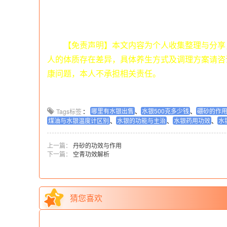
【免责声明】本文内容为个人收集整理与分享
人的体质存在差异，具体养生方式及调理方案请咨
康问题，本人不承担相关责任。
哪里有水银出售
水银500克多少钱
硼砂的作
Tags标签
：
、
、
煤油与水银温度计区别
水银的功能与主治
水银药用功效
水
、
、
、
上一篇：
丹砂的功效与作用
下一篇：
空青功效解析
猜您喜欢