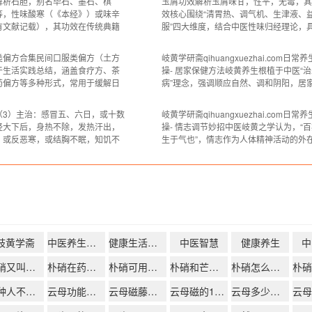
解析石胆，别名毕石、墨石、棋
玉屑功效解析玉屑味甘，性平，无毒，其
碎。我们理解你的困扰——现代生
经”与“辨证施用”：核心属性：相较于普
等，性味酸寒（《本经》）或味辛
效核心围绕“清胃热、调气机、生津液、
们前所未有的便利，却也悄悄带走
材，药食同源食材的养生功效更明确，且
有文献记载），其功效在传统典籍
服”四大维度，结合中医性味归经理论，
的东西：身体的平衡与内心
应特定脏
丰，涵盖病症治疗、养生延年及特
解析如下：一、清热和胃，除烦止逆玉屑
用等多个方面，具体解析如下：
平偏凉，主入胃经，核心功效为清除胃中
类偏方合集民间口服类偏方（土方
岐黄学研斋qihuangxuezhai.com日常
诸般病症，兼顾多系统调理石胆在
热。胃热内生易引发胃脘灼痛、口干口苦
于生活实践总结，涵盖食疗方、茶
操- 居家保健方法岐黄养生根植于中医“治
上应用广泛，可针对眼、伤、妇、
嗳气灼热等不适，玉屑之甘能缓胃燥，平
药偏方等多种形式，常用于缓解日
病”理念，强调顺应自然、调和阴阳，居
科等多类病症发挥作用。在眼部病
能清热而不伤胃阴，可有效化解胃
适。需注意，偏方缺乏科学系统验
健更需注重“简便、安全、长效”。以下结
适用性差异大，不可替代正规医疗
传统中医智慧与现代生活节奏，整理一套
（3）主治：感冒五、六日，或十数
岐黄学研斋qihuangxuezhai.com日常
用前需谨慎判断，必要时咨询专业
操作、高适配的日常养生实操方法，助力
经大下后，身热不除，发热汗出，
操- 情志调节妙招中医岐黄之学认为，“百
下整理常见的口服类民间偏方，仅
家在居家场景中养护身心。一、起居养生
，或反恶寒，或结胸不眠，知饥不
生于气也”，情志作为人体精神活动的外
一、食疗方食疗方以日常食材
顺时作息，筑
：山栀五钱（捣）、豆豉一撮、石
现，与五脏功能紧密相连。《黄帝内经》
研）、炙甘草二钱、生姜二片用
云：“恬淡虚无，真气从之，精神内守，
煎服禁忌：忌食辛辣性食物【免责
从来？” 可见情志调和是养生防病的核心
文内容为个人收集整理与分享，所
义。以下为大家整理了一套贴合日常的情
医养生知识仅供参考交流，不构
调节实操方
岐黄学斋
中医养生方法
健康生活指导
中医智慧
健康养生
中
朴硝又叫芒硝吗
朴硝在药店叫什么
朴硝可用芒硝代替吗
朴硝和芒硝是一个药吗
朴硝怎么读pu还是po
三种人不宜戴海云母
云母功能主治
云母磁藤席有什么功效
云母磁的10大功效
云母多少钱一吨